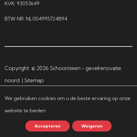
KVK: 93053649
BTW NR: NL004995724B94
Copyright © 2026
Schoorsteen - gevelrenovatie
noord
|
Sitemap
We gebruiken cookies om u de beste ervaring op onze
Algemene voorwaarden
|
Privacybeleid
website te bieden.
Accepteren
Weigeren