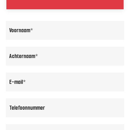
voornaam
(Vereist)
achternaam
(Vereist)
email
(Vereist)
Telefoonnummer
(Vereist)
Waarvoor