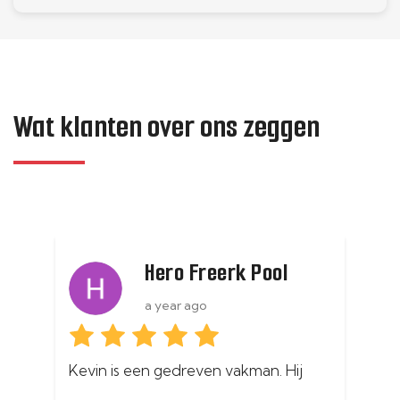
Wat klanten over ons zeggen
Hero Freerk Pool
a year ago
Kevin is een gedreven vakman. Hij 
In