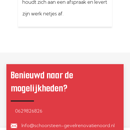
houdt zich aan een afspraak en levert 
sc
zijn werk netjes af.
on
Schoorsteen is weer lekvrij
ge
Do
ge
al
Benieuwd naar de
en
ui
mogelijkheden?
0629826826
Info@schoorsteen-gevelrenovatienoord.nl