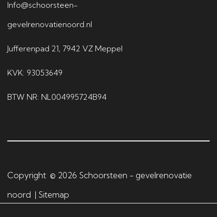
Info@schoorsteen-
is 
o
g
gevelrenovatienoord.nl
w
e
w
e
g
er
Jufferenpad 21, 7942 VZ Meppel
er 
d 
k 
KVK: 93053649
le
e
aa
BTW NR: NL004995724B94
kv
n 
n 
rij
g
h
eï
ui
m
s 
Copyright © 2026
Schoorsteen - gevelrenovatie
pr
e
noord
|
Sitemap
e
n 