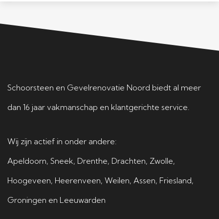
n 
d
e
at 
e
e 
n 
d
e
w
sn
at 
n 
es
el 
er 
af
tg
g
g
Schoorsteen en Gevelrenovatie Noord biedt al meer
sp
e
eï
o
dan 16 jaar vakmanschap en klantgerichte service.
ra
v
m
e
ak 
el 
pr
d 
Wij zijn actief in onder andere:
e
va
e
ui
Apeldoorn
,
Sneek
,
Drenthe
,
Drachten
,
Zwolle
,
n 
n 
g
tz
Hoogeveen
,
Heerenveen
,
Weilen
,
Assen
,
Friesland
,
le
o
n
a
Groningen
en
Leeuwarden
v
n
e
g 