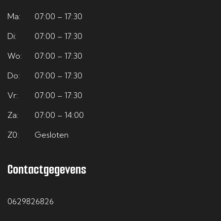
af
g
e
e
Ma:
07:00 – 17:30
.
d, 
d
vr
Di:
07:00 – 17:30
S
o
e
aa
Wo:
07:00 – 17:30
c
p
n: 
g
Do:
07:00 – 17:30
h
ni
Kl
d 
Vr:
07:00 – 17:30
o
e
as
v
Za:
07:00 – 14:00
or
u
se
o
Z0:
Gesloten
st
w 
!
or 
Contactgegevens
e
g
v
e
e
o
0629826826
n 
v
e