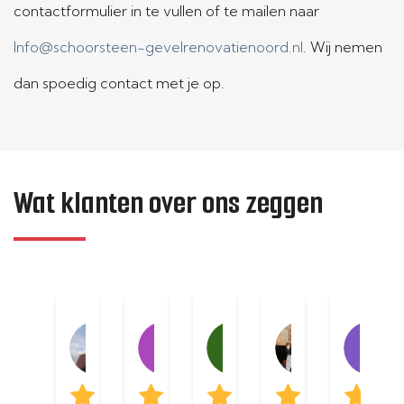
contactformulier in te vullen of te mailen naar
Info@schoorsteen-gevelrenovatienoord.nl
. Wij nemen
dan spoedig contact met je op.
Wat klanten over ons zeggen
Geerte Nijenhuis
Hero Freerk Pool
Sjoerd Weijs
Ans M
04:23 02 Apr 25
22:41 01 Apr 25
19:44 01 Apr 25
19:14 01 