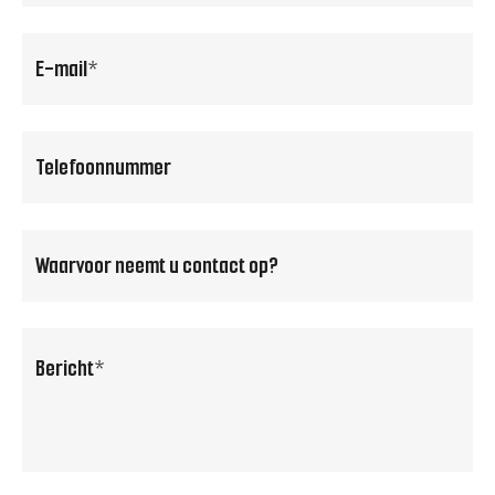
email
(Vereist)
Telefoonnummer
(Vereist)
Waarvoor
neemt
u
bericht
contact
op?
(Vereist)