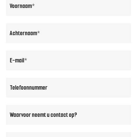
voornaam
(Vereist)
achternaam
(Vereist)
email
(Vereist)
Telefoonnummer
(Vereist)
Waarvoor
neemt
u