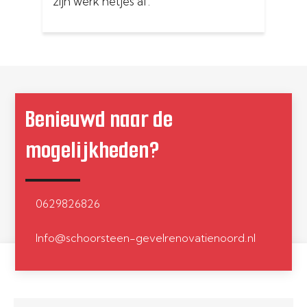
zijn werk netjes af.
onze woning
Schoorsteen is weer lekvrij
gevoegd en
Door ziekte 
geduurd dan 
Benieuwd naar de
alles volge
en naar voll
mogelijkheden?
uitgevoerd.
0629826826
Info@schoorsteen-gevelrenovatienoord.nl