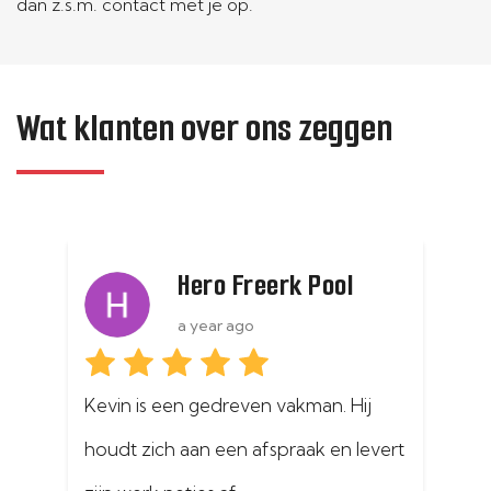
dan z.s.m. contact met je op.
Wat klanten over ons zeggen
Hero Freerk Pool
a year ago
a
Kevin is een gedreven vakman. Hij 
In de maand
houdt zich aan een afspraak en levert 
schoorsteen