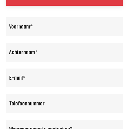
voornaam
(Vereist)
achternaam
(Vereist)
email
(Vereist)
Telefoonnummer
(Vereist)
Waarvoor