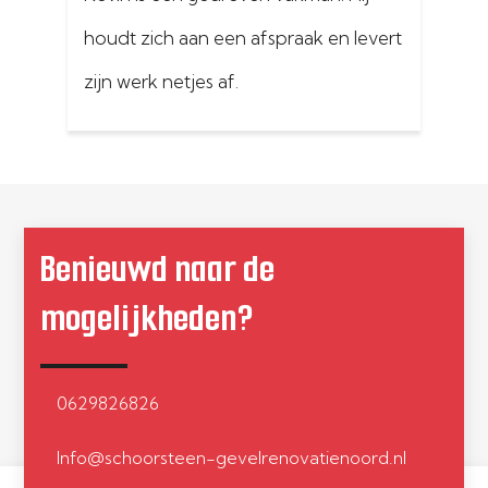
houdt zich aan een afspraak en levert 
sc
zijn werk netjes af.
on
Schoorsteen is weer lekvrij
ge
Do
ge
Benieuwd naar de
al
en
mogelijkheden?
ui
0629826826
Info@schoorsteen-gevelrenovatienoord.nl