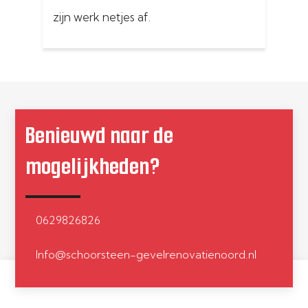
zijn werk netjes af.
on
Schoorsteen is weer lekvrij
ge
Do
ge
Benieuwd naar de
al
en
mogelijkheden?
ui
0629826826
Info@schoorsteen-gevelrenovatienoord.nl