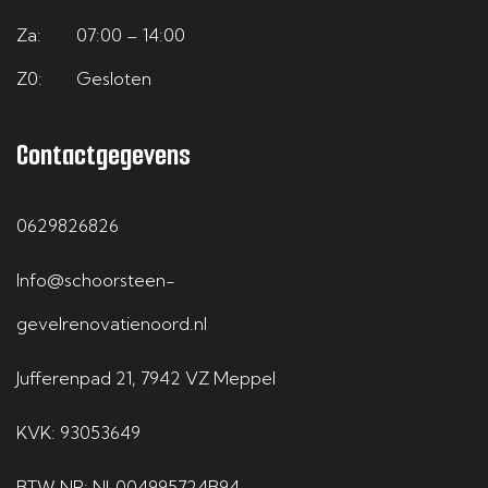
Za:
07:00 – 14:00
Z0:
Gesloten
Contactgegevens
0629826826
Info@schoorsteen-
gevelrenovatienoord.nl
Jufferenpad 21, 7942 VZ Meppel
KVK: 93053649
BTW NR: NL004995724B94