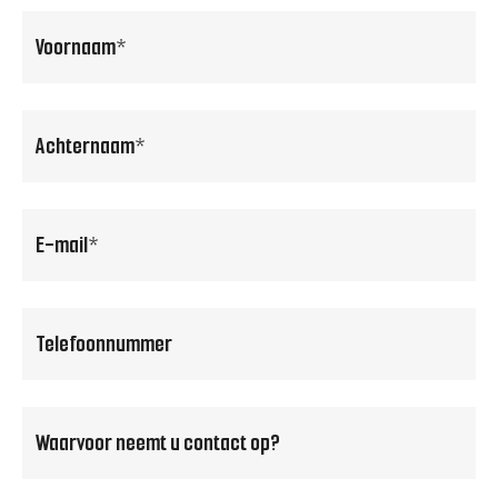
voornaam
(Vereist)
achternaam
(Vereist)
email
(Vereist)
Telefoonnummer
(Vereist)
Waarvoor
neemt