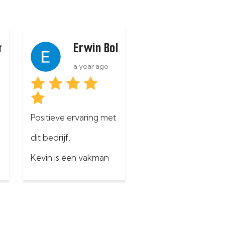
ins
Erwin Bolhuis
a year ago
Positieve ervaring met 
dit bedrijf.
Kevin is een vakman 
en makkelijk in de 
omgang.
Levert goed werk af, 