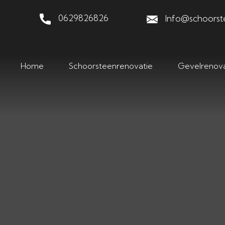
Evenementen
0629826826
Info@schoorst
Home
Schoorsteenrenovatie
Gevelrenova