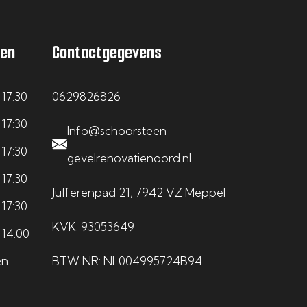
den
Contactgegevens
 17:30
0629826826
 17:30
Info@schoorsteen-
 17:30
gevelrenovatienoord.nl
 17:30
Jufferenpad 21, 7942 VZ Meppel
 17:30
KVK: 93053649
 14:00
en
BTW NR: NL004995724B94