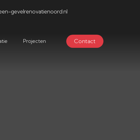
een-gevelrenovatienoord.nl
Contact
tie
Projecten