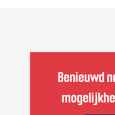
lekvrij
geïmpregneerd.
Door ziekte heeft 
alles wat langer 
geduurd dan gepland. 
Uiteindelijk is alles 
volgens de gemaakte 
afspraken en naar 
Benieuwd n
volle tevredenheid 
uitgevoerd.
mogelijkh