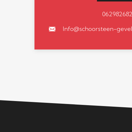
06298268
Info@schoorsteen-gevel