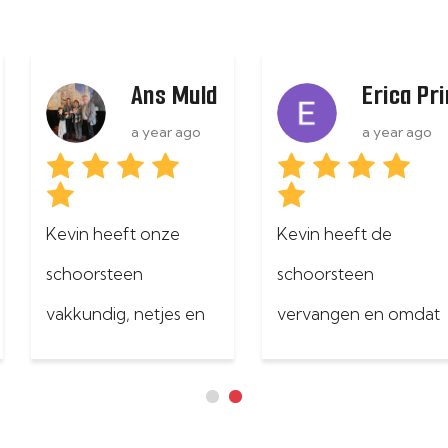
ijs
Ans Mulders
Erica Pr
a year ago
a year ago
Kevin heeft onze 
Kevin heeft de 
schoorsteen 
schoorsteen 
vakkundig, netjes en 
vervangen en omdat 
snel geïmpregneerd. 
dat er goed uitzag 
We zijn 100% 
heb ik hem ook 
tevreden: Klasse!
gevraagd voor 