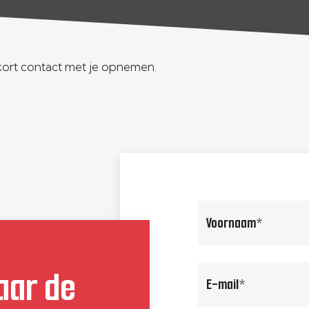
nkort contact met je opnemen.
voornaam
(Vereist)
aar de
email
(Vereist)