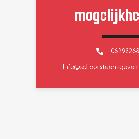
mogelijkh
0629826
Info@schoorsteen-gevelr