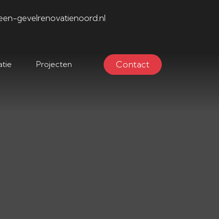
een-gevelrenovatienoord.nl
Contact
tie
Projecten