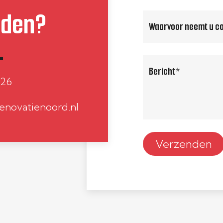
eden?
Waarvoor
neemt
u
bericht
contact
826
op?
enovatienoord.nl
(Vereist)