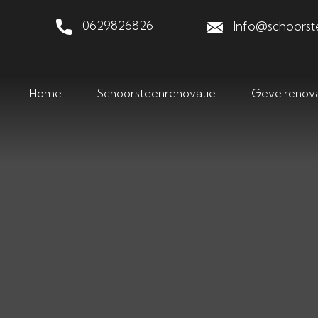
Bedankt
0629826826
Info@schoorst
Home
Schoorsteenrenovatie
Gevelrenova