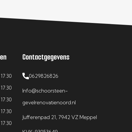
den
Contactgegevens
 17:30
0629826826
 17:30
Info@schoorsteen-
 17:30
gevelrenovatienoord.nl
 17:30
Jufferenpad 21, 7942 VZ Meppel
 17:30
KVK: 93053649